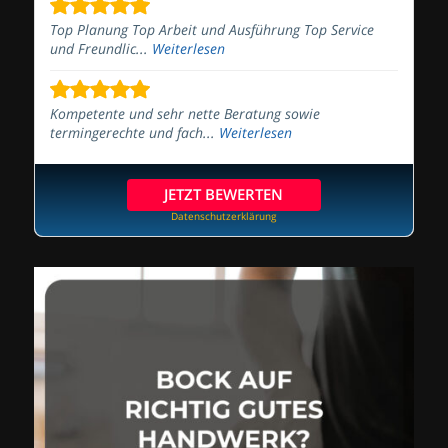
Top Planung Top Arbeit und Ausführung Top Service
und Freundlic...
Weiterlesen
Kompetente und sehr nette Beratung sowie
termingerechte und fach...
Weiterlesen
JETZT BEWERTEN
Datenschutzerklärung