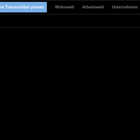
hre Traummöbel planen
Wohnwelt
Arbeitswelt
Unternehmen