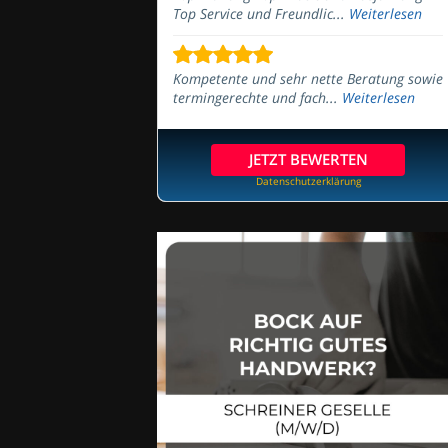
Top Service und Freundlic...
Weiterlesen
Kompetente und sehr nette Beratung sowie
termingerechte und fach...
Weiterlesen
JETZT BEWERTEN
Datenschutzerklärung