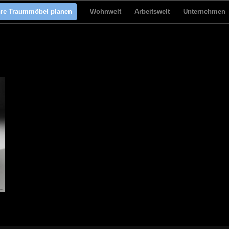
hre Traummöbel planen
Wohnwelt
Arbeitswelt
Unternehmen