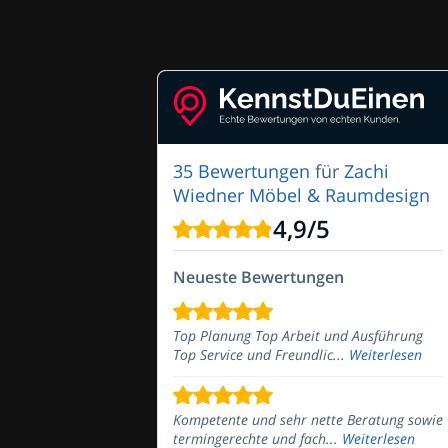
35 Bewertungen
für
Zachi
Wiedner Möbel & Raumdesign
4,9
/
5
Neueste Bewertungen
Top Planung Top Arbeit und Ausführung
Top Service und Freundlic...
Weiterlesen
Kompetente und sehr nette Beratung sowie
termingerechte und fach...
Weiterlesen