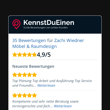
35 Bewertungen
für
Zachi Wiedner
Möbel & Raumdesign
4,9
/
5
Neueste Bewertungen
Top Planung Top Arbeit und Ausführung Top Service
und Freundlic...
Weiterlesen
Kompetente und sehr nette Beratung sowie
termingerechte und fach...
Weiterlesen