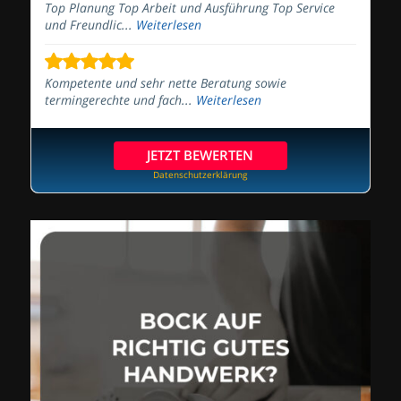
Top Planung Top Arbeit und Ausführung Top Service
und Freundlic...
Weiterlesen
Kompetente und sehr nette Beratung sowie
termingerechte und fach...
Weiterlesen
JETZT BEWERTEN
Datenschutzerklärung