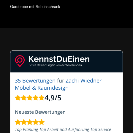
Garderobe mit Schuhschrank
35 Bewertungen
für
Zachi Wiedner
Möbel & Raumdesign
4,9
/
5
Neueste Bewertungen
Top Planung Top Arbeit und Ausführung Top Service