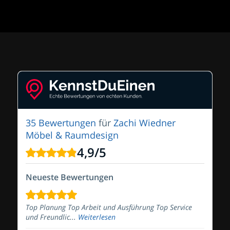
35 Bewertungen
für
Zachi Wiedner
Möbel & Raumdesign
4,9
/
5
Neueste Bewertungen
Top Planung Top Arbeit und Ausführung Top Service
und Freundlic...
Weiterlesen