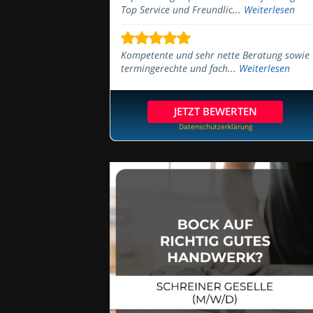
Top Service und Freundlic...
Weiterlesen
Kompetente und sehr nette Beratung sowie
termingerechte und fach...
Weiterlesen
JETZT BEWERTEN
Datenschutzerklärung