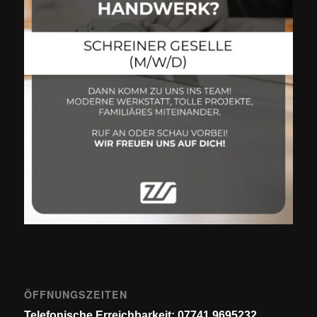
ÖFFNUNGSZEITEN
Telefonische Erreichbarkeit: 07741 9695232