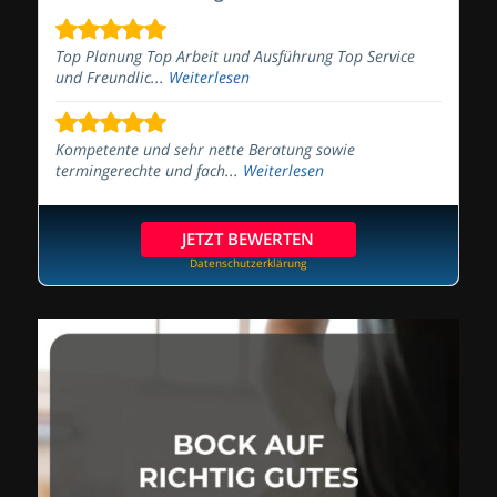
Top Planung Top Arbeit und Ausführung Top Service
und Freundlic...
Weiterlesen
Kompetente und sehr nette Beratung sowie
termingerechte und fach...
Weiterlesen
JETZT BEWERTEN
Datenschutzerklärung