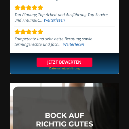
Top Planung Top Arbeit und Ausführung Top Service
und Freundlic...
Weiterlesen
Kompetente und sehr nette Beratung sowie
termingerechte und fach...
Weiterlesen
JETZT BEWERTEN
Datenschutzerklärung