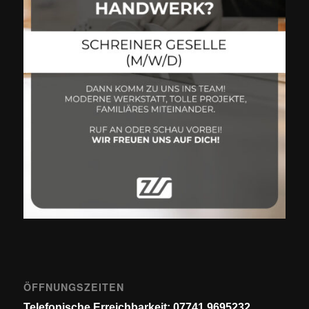
ÖFFNUNGSZEITEN
Telefonische Erreichbarkeit: 07741 9695232