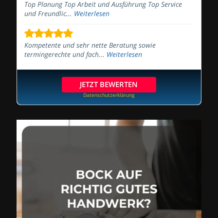
Top Planung Top Arbeit und Ausführung Top Service
und Freundlic...
Weiterlesen
Kompetente und sehr nette Beratung sowie
termingerechte und fach...
Weiterlesen
JETZT BEWERTEN
Datenschutzerklärung