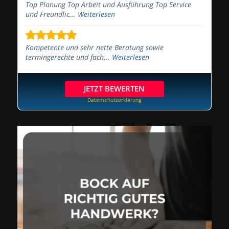
Top Planung Top Arbeit und Ausführung Top Service
und Freundlic...
Weiterlesen
Kompetente und sehr nette Beratung sowie
termingerechte und fach...
Weiterlesen
JETZT BEWERTEN
Datenschutzerklärung