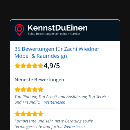
35 Bewertungen
für
Zachi Wiedner
Möbel & Raumdesign
4,9
/
5
Neueste Bewertungen
Top Planung Top Arbeit und Ausführung Top Service
und Freundlic...
Weiterlesen
Kompetente und sehr nette Beratung sowie
termingerechte und fach...
Weiterlesen