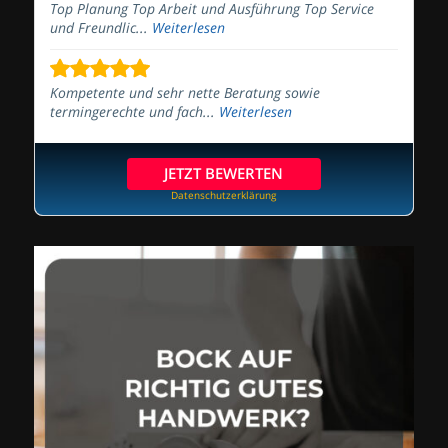
Top Planung Top Arbeit und Ausführung Top Service
und Freundlic...
Weiterlesen
Kompetente und sehr nette Beratung sowie
termingerechte und fach...
Weiterlesen
JETZT BEWERTEN
Datenschutzerklärung