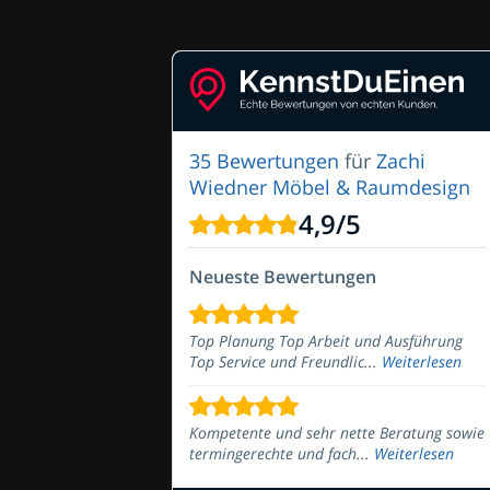
35 Bewertungen
für
Zachi
Wiedner Möbel & Raumdesign
4,9
/
5
Neueste Bewertungen
Top Planung Top Arbeit und Ausführung
Top Service und Freundlic...
Weiterlesen
Kompetente und sehr nette Beratung sowie
termingerechte und fach...
Weiterlesen