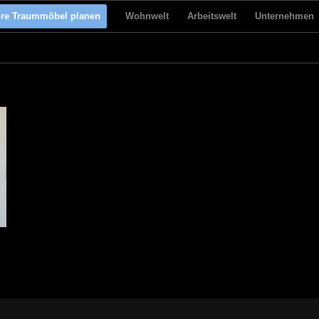
hre Traummöbel planen
Wohnwelt
Arbeitswelt
Unternehmen