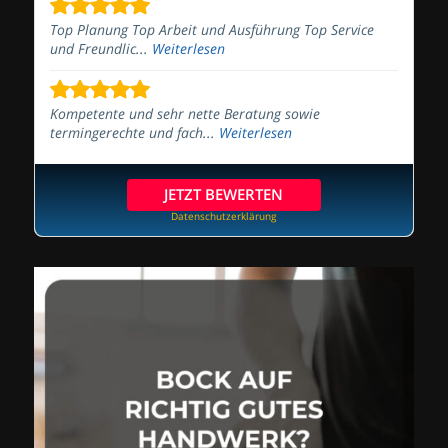
Top Planung Top Arbeit und Ausführung Top Service
und Freundlic...
Weiterlesen
Kompetente und sehr nette Beratung sowie
termingerechte und fach...
Weiterlesen
JETZT BEWERTEN
Datenschutzerklärung