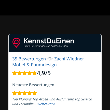
35 Bewertungen
für
Zachi Wiedner
Möbel & Raumdesign
4,9
/
5
Neueste Bewertungen
Top Planung Top Arbeit und Ausführung Top Service
und Freundlic...
Weiterlesen