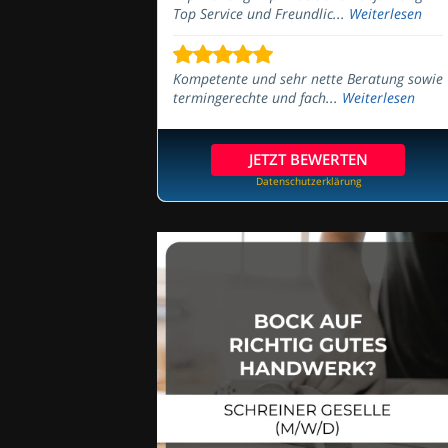
Top Service und Freundlic...
Weiterlesen
Kompetente und sehr nette Beratung sowie
termingerechte und fach...
Weiterlesen
JETZT BEWERTEN
Datenschutzerklärung