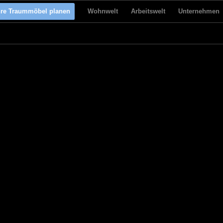
hre Traummöbel planen
Wohnwelt
Arbeitswelt
Unternehmen