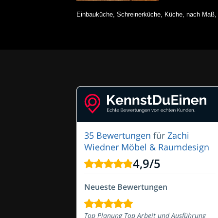
Einbauküche, Schreinerküche, Küche, nach Maß, 
35 Bewertungen
für
Zachi
Wiedner Möbel & Raumdesign
4,9
/
5
Neueste Bewertungen
Top Planung Top Arbeit und Ausführung