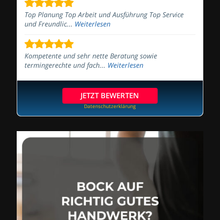
Top Planung Top Arbeit und Ausführung Top Service
und Freundlic...
Weiterlesen
Kompetente und sehr nette Beratung sowie
termingerechte und fach...
Weiterlesen
JETZT BEWERTEN
Datenschutzerklärung