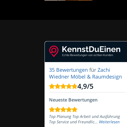
35 Bewertungen
für
Zachi
Wiedner Möbel & Raumdesign
4,9
/
5
Neueste Bewertungen
Top Planung Top Arbeit und Ausführung
Top Service und Freundlic...
Weiterlesen