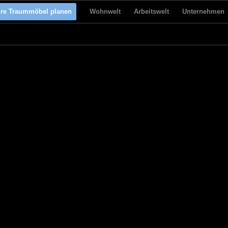
hre Traummöbel planen
Wohnwelt
Arbeitswelt
Unternehmen