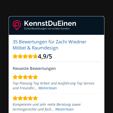
35 Bewertungen
für
Zachi Wiedner
Möbel & Raumdesign
4,9
/
5
Neueste Bewertungen
Top Planung Top Arbeit und Ausführung Top Service
und Freundlic...
Weiterlesen
Kompetente und sehr nette Beratung sowie
termingerechte und fach...
Weiterlesen