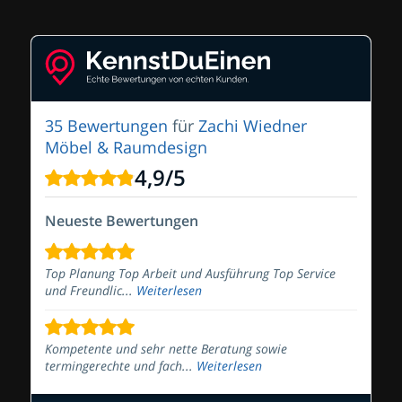
35 Bewertungen
für
Zachi Wiedner
Möbel & Raumdesign
4,9
/
5
Neueste Bewertungen
Top Planung Top Arbeit und Ausführung Top Service
und Freundlic...
Weiterlesen
Kompetente und sehr nette Beratung sowie
termingerechte und fach...
Weiterlesen