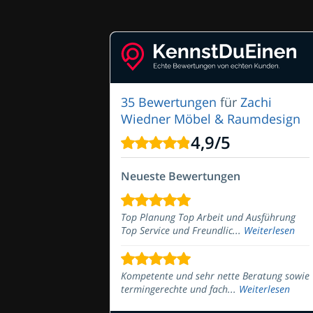
35 Bewertungen
für
Zachi
Wiedner Möbel & Raumdesign
4,9
/
5
Neueste Bewertungen
Top Planung Top Arbeit und Ausführung
Top Service und Freundlic...
Weiterlesen
Kompetente und sehr nette Beratung sowie
termingerechte und fach...
Weiterlesen