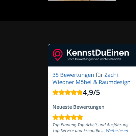
35 Bewertungen
für
Zachi
Wiedner Möbel & Raumdesign
4,9
/
5
Neueste Bewertungen
Top Planung Top Arbeit und Ausführung
Top Service und Freundlic...
Weiterlesen