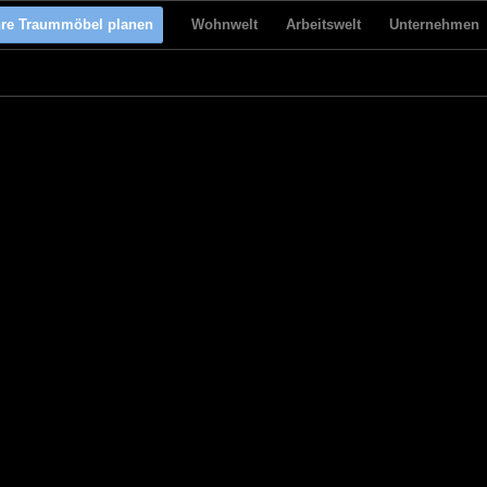
hre Traummöbel planen
Wohnwelt
Arbeitswelt
Unternehmen