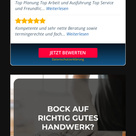
Top Planung Top Arbeit und Ausführung Top Service
und Freundlic...
Weiterlesen
Kompetente und sehr nette Beratung sowie
termingerechte und fach...
Weiterlesen
JETZT BEWERTEN
Datenschutzerklärung