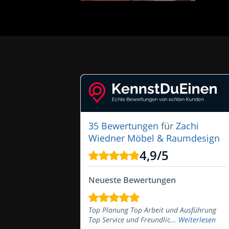
35 Bewertungen
für
Zachi
Wiedner Möbel & Raumdesign
4,9
/
5
Neueste Bewertungen
Top Planung Top Arbeit und Ausführung
Top Service und Freundlic...
Weiterlesen