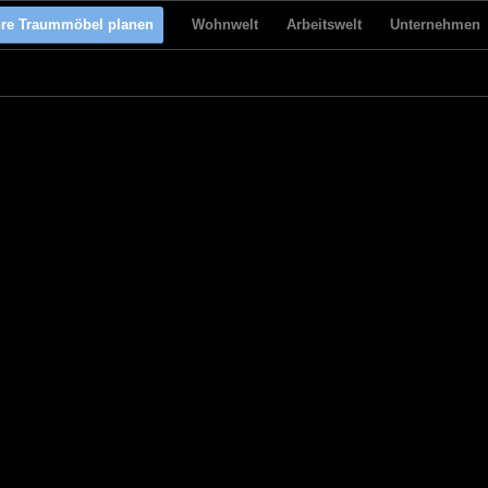
hre Traummöbel planen
Wohnwelt
Arbeitswelt
Unternehmen