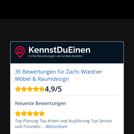
35 Bewertungen
für
Zachi Wiedner
Möbel & Raumdesign
4,9
/
5
Neueste Bewertungen
Top Planung Top Arbeit und Ausführung Top Service
und Freundlic...
Weiterlesen