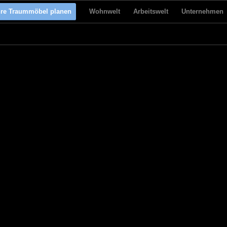
hre Traummöbel planen
Wohnwelt
Arbeitswelt
Unternehmen