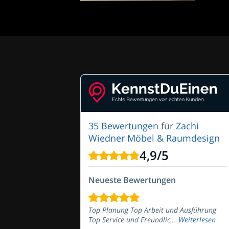
35 Bewertungen
für
Zachi
Wiedner Möbel & Raumdesign
4,9
/
5
Neueste Bewertungen
Top Planung Top Arbeit und Ausführung
Top Service und Freundlic...
Weiterlesen