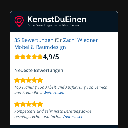
35 Bewertungen
für
Zachi Wiedner
Möbel & Raumdesign
4,9
/
5
Neueste Bewertungen
Top Planung Top Arbeit und Ausführung Top Service
und Freundlic...
Weiterlesen
Kompetente und sehr nette Beratung sowie
termingerechte und fach...
Weiterlesen