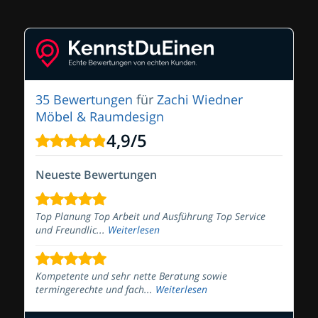
35 Bewertungen
für
Zachi Wiedner
Möbel & Raumdesign
4,9
/
5
Neueste Bewertungen
Top Planung Top Arbeit und Ausführung Top Service
und Freundlic...
Weiterlesen
Kompetente und sehr nette Beratung sowie
termingerechte und fach...
Weiterlesen