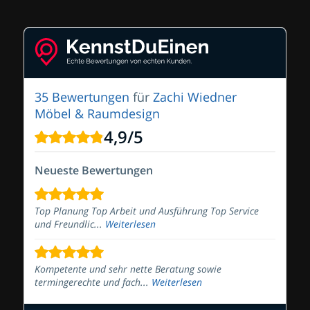
35 Bewertungen
für
Zachi Wiedner
Möbel & Raumdesign
4,9
/
5
Neueste Bewertungen
Top Planung Top Arbeit und Ausführung Top Service
und Freundlic...
Weiterlesen
Kompetente und sehr nette Beratung sowie
termingerechte und fach...
Weiterlesen