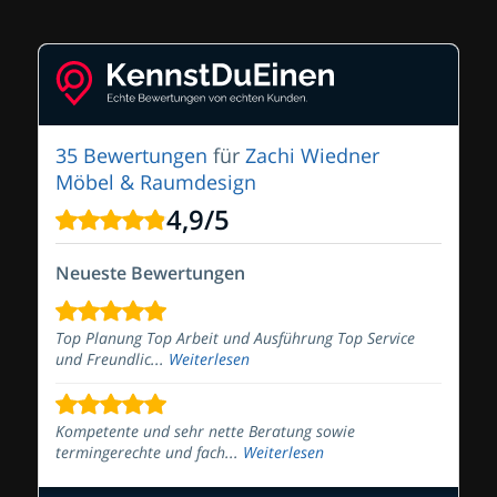
35 Bewertungen
für
Zachi Wiedner
Möbel & Raumdesign
4,9
/
5
Neueste Bewertungen
Top Planung Top Arbeit und Ausführung Top Service
und Freundlic...
Weiterlesen
Kompetente und sehr nette Beratung sowie
termingerechte und fach...
Weiterlesen