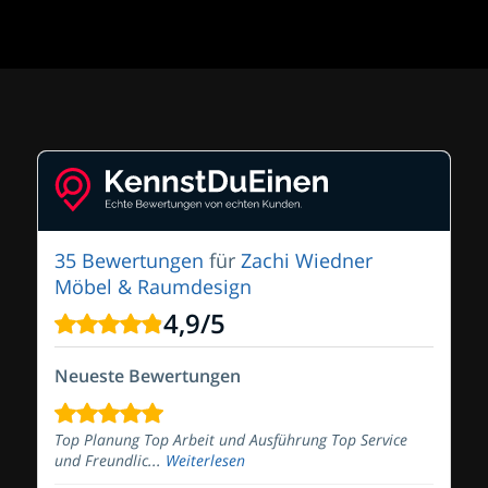
35 Bewertungen
für
Zachi Wiedner
Möbel & Raumdesign
4,9
/
5
Neueste Bewertungen
Top Planung Top Arbeit und Ausführung Top Service
und Freundlic...
Weiterlesen