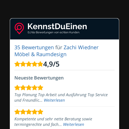
35 Bewertungen
für
Zachi Wiedner
Möbel & Raumdesign
4,9
/
5
Neueste Bewertungen
Top Planung Top Arbeit und Ausführung Top Service
und Freundlic...
Weiterlesen
Kompetente und sehr nette Beratung sowie
termingerechte und fach...
Weiterlesen