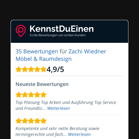
35 Bewertungen
für
Zachi Wiedner
Möbel & Raumdesign
4,9
/
5
Neueste Bewertungen
Top Planung Top Arbeit und Ausführung Top Service
und Freundlic...
Weiterlesen
Kompetente und sehr nette Beratung sowie
termingerechte und fach...
Weiterlesen