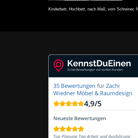
Kinderbett, Hochbett, nach Maß, vom Schreiner
35 Bewertungen
für
Zachi
Wiedner Möbel & Raumdesign
4,9
/
5
Neueste Bewertungen
Top Planung Top Arbeit und Ausführung