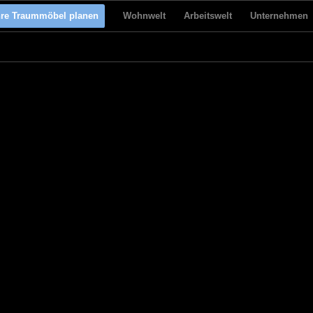
hre Traummöbel planen
Wohnwelt
Arbeitswelt
Unternehmen