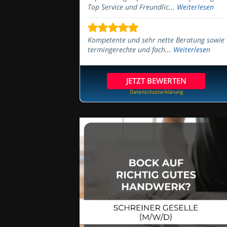
Top Service und Freundlic...
Weiterlesen
Kompetente und sehr nette Beratung sowie
termingerechte und fach...
Weiterlesen
JETZT BEWERTEN
Datenschutzerklärung