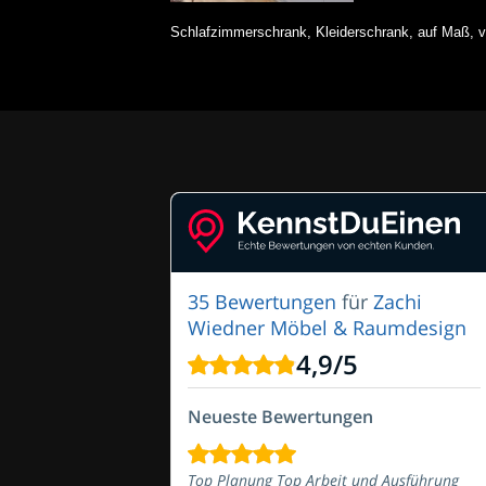
Schlafzimmerschrank, Kleiderschrank, auf Maß, 
35 Bewertungen
für
Zachi
Wiedner Möbel & Raumdesign
4,9
/
5
Neueste Bewertungen
Top Planung Top Arbeit und Ausführung