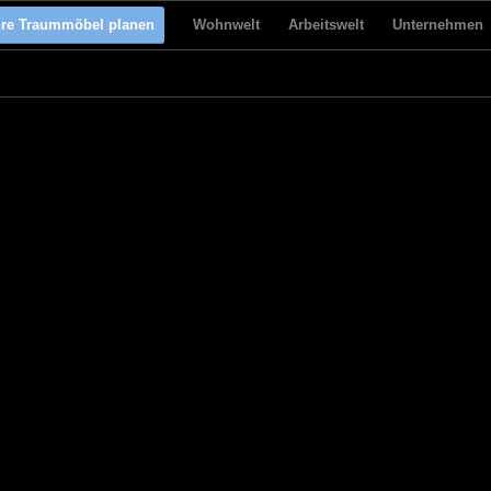
hre Traummöbel planen
Wohnwelt
Arbeitswelt
Unternehmen