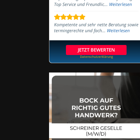
Top Service und Freundlic...
Weiterlesen
Kompetente und sehr nette Beratung sowie
termingerechte und fach...
Weiterlesen
JETZT BEWERTEN
Datenschutzerklärung