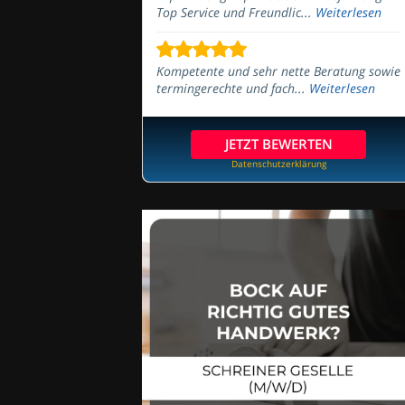
Top Service und Freundlic...
Weiterlesen
Kompetente und sehr nette Beratung sowie
termingerechte und fach...
Weiterlesen
JETZT BEWERTEN
Datenschutzerklärung