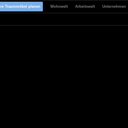
hre Traummöbel planen
Wohnwelt
Arbeitswelt
Unternehmen