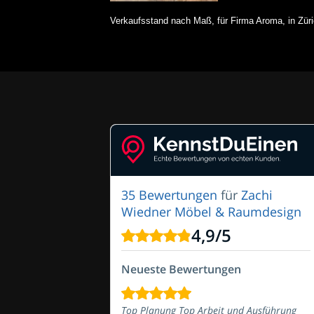
Verkaufsstand nach Maß, für Firma Aroma, in Zü
35 Bewertungen
für
Zachi
Wiedner Möbel & Raumdesign
4,9
/
5
Neueste Bewertungen
Top Planung Top Arbeit und Ausführung