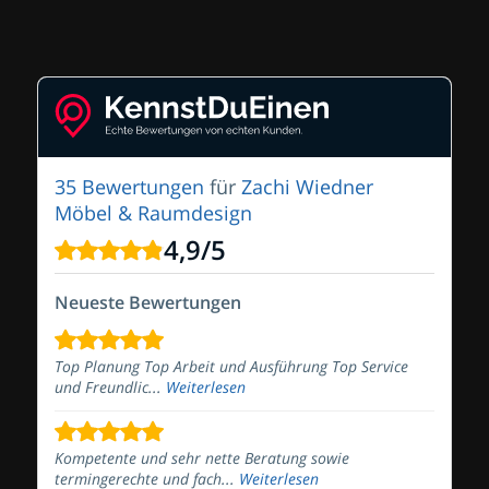
35 Bewertungen
für
Zachi Wiedner
Möbel & Raumdesign
4,9
/
5
Neueste Bewertungen
Top Planung Top Arbeit und Ausführung Top Service
und Freundlic...
Weiterlesen
Kompetente und sehr nette Beratung sowie
termingerechte und fach...
Weiterlesen