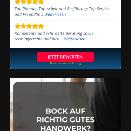
Top Planung Top Arbeit und Ausführung Top Service
und Freundlic...
Weiterlesen
Kompetente und sehr nette Beratung sowie
termingerechte und fach...
Weiterlesen
JETZT BEWERTEN
Datenschutzerklärung