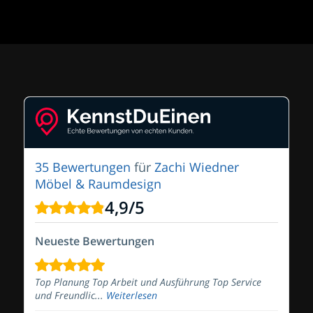
35 Bewertungen
für
Zachi Wiedner
Möbel & Raumdesign
4,9
/
5
Neueste Bewertungen
Top Planung Top Arbeit und Ausführung Top Service
und Freundlic...
Weiterlesen