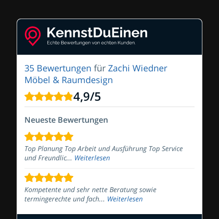
35 Bewertungen
für
Zachi Wiedner
Möbel & Raumdesign
4,9
/
5
Neueste Bewertungen
Top Planung Top Arbeit und Ausführung Top Service
und Freundlic...
Weiterlesen
Kompetente und sehr nette Beratung sowie
termingerechte und fach...
Weiterlesen