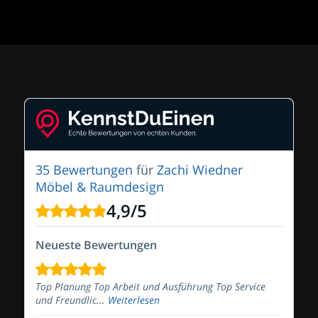
35 Bewertungen
für
Zachi Wiedner
Möbel & Raumdesign
4,9
/
5
Neueste Bewertungen
Top Planung Top Arbeit und Ausführung Top Service
und Freundlic...
Weiterlesen