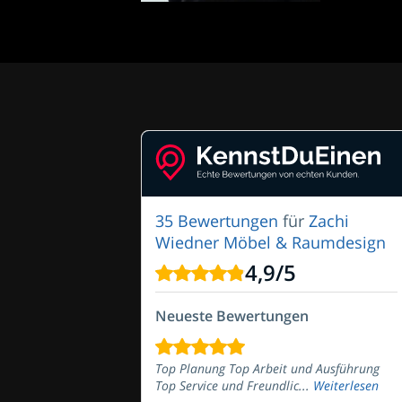
35 Bewertungen
für
Zachi
Wiedner Möbel & Raumdesign
4,9
/
5
Neueste Bewertungen
Top Planung Top Arbeit und Ausführung
Top Service und Freundlic...
Weiterlesen