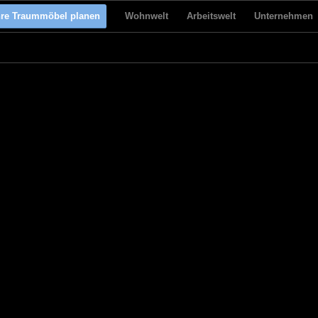
hre Traummöbel planen
Wohnwelt
Arbeitswelt
Unternehmen