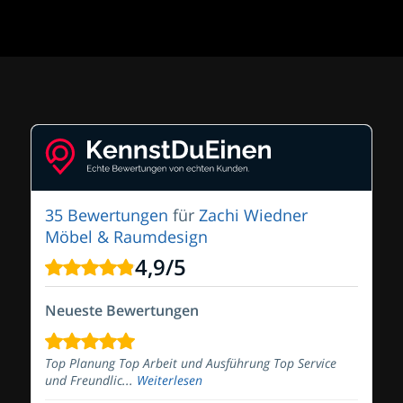
35 Bewertungen
für
Zachi Wiedner
Möbel & Raumdesign
4,9
/
5
Neueste Bewertungen
Top Planung Top Arbeit und Ausführung Top Service
und Freundlic...
Weiterlesen