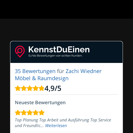
35 Bewertungen
für
Zachi Wiedner
Möbel & Raumdesign
4,9
/
5
Neueste Bewertungen
Top Planung Top Arbeit und Ausführung Top Service
und Freundlic...
Weiterlesen