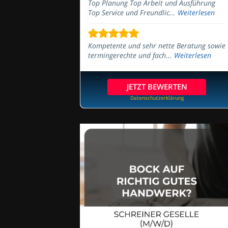
Top Planung Top Arbeit und Ausführung
Top Service und Freundlic...
Weiterlesen
Kompetente und sehr nette Beratung sowie
termingerechte und fach...
Weiterlesen
JETZT BEWERTEN
Datenschutzerklärung