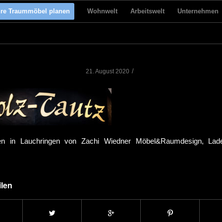
hre Traummöbel planen
Wohnwelt
Arbeitswelt
Unternehmen
/
21. August 2020
en in Lauchringen von Zachi Wiedner Möbel&Raumdesign, La
ilen