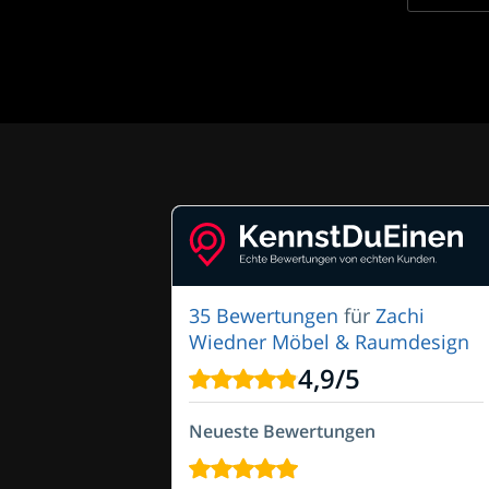
35 Bewertungen
für
Zachi
Wiedner Möbel & Raumdesign
4,9
/
5
Neueste Bewertungen