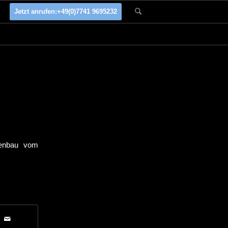
Jetzt anrufen:
+49(0)7741 9695232
denbau vom