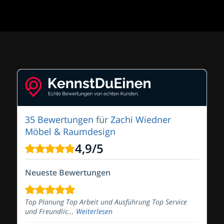
35 Bewertungen
für
Zachi Wiedner
Möbel & Raumdesign
4,9
/
5
Neueste Bewertungen
Top Planung Top Arbeit und Ausführung Top Service
und Freundlic...
Weiterlesen