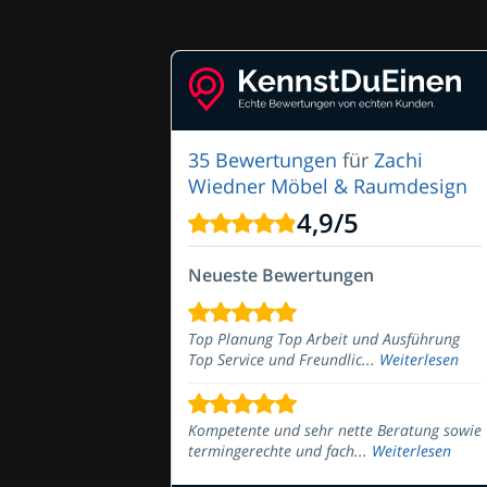
35 Bewertungen
für
Zachi
Wiedner Möbel & Raumdesign
4,9
/
5
Neueste Bewertungen
Top Planung Top Arbeit und Ausführung
Top Service und Freundlic...
Weiterlesen
Kompetente und sehr nette Beratung sowie
termingerechte und fach...
Weiterlesen