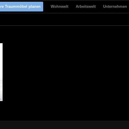
hre Traummöbel planen
Wohnwelt
Arbeitswelt
Unternehmen