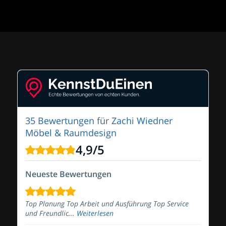
35 Bewertungen
für
Zachi Wiedner
Möbel & Raumdesign
4,9
/
5
Neueste Bewertungen
Top Planung Top Arbeit und Ausführung Top Service
und Freundlic...
Weiterlesen